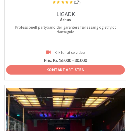
(17)
LIGADK
Århus
Professionelt partyband der garantere fællessang og et fyldt
dansegulv.
Klik for at se video
Pris:
Kr. 16.000 - 30.000
KONTAKT ARTISTEN