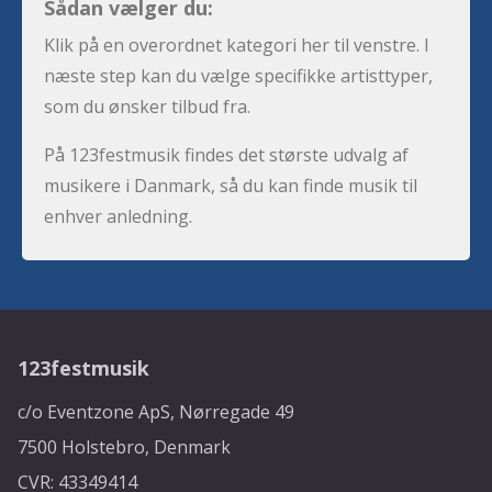
Sådan vælger du:
Klik på en overordnet kategori her til venstre. I
næste step kan du vælge specifikke artisttyper,
som du ønsker tilbud fra.
På 123festmusik findes det største udvalg af
musikere i Danmark, så du kan finde musik til
enhver anledning.
123festmusik
c/o Eventzone ApS, Nørregade 49
7500 Holstebro, Denmark
CVR: 43349414