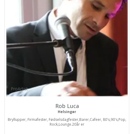
ProArtist
Rob Luca
Helsingør
Bryllupper, Firmafester, Fødselsdagfester,Barer,Cafeer, 80's,90's,Pop,
Rock,Lounge.20år er