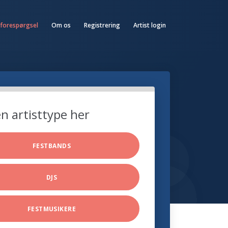
 forespørgsel
Om os
Registrering
Artist login
n artisttype her
FESTBANDS
DJS
FESTMUSIKERE