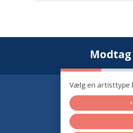
Modtag 
Vælg en artisttype 
F