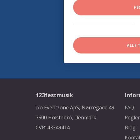
FE
ALLE 
123festmusik
Info
c/o Eventzone ApS, Nørregade 49
FAQ
7500 Holstebro, Denmark
Regler
CVR: 43349414
Blog
Konta