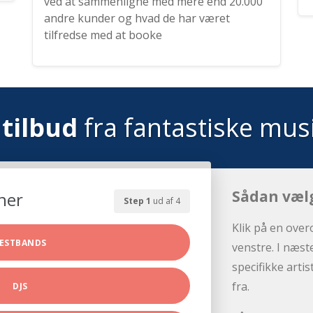
ved at sammenligne med mere end 20.000
andre kunder og hvad de har været
tilfredse med at booke
tilbud
fra fantastiske mus
Sådan væl
her
Step 1
ud af 4
Klik på en over
ESTBANDS
venstre. I næst
specifikke arti
fra.
DJS