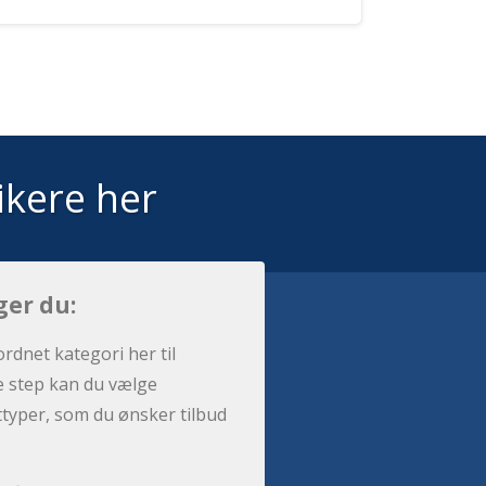
ikere her
ger du:
ordnet kategori her til
e step kan du vælge
sttyper, som du ønsker tilbud