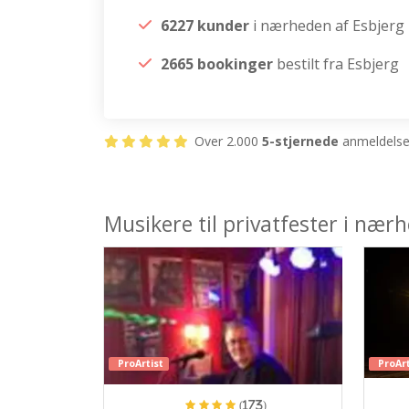
6227 kunder
i nærheden af Esbjerg
2665 bookinger
bestilt fra Esbjerg
Over 2.000
5-stjernede
anmeldelser
Musikere til privatfester i nær
ProArtist
ProArt
(173)