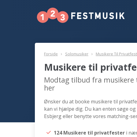
Forside
Solomusiker
Musikere Til Privatfes
Musikere til privatf
Modtag tilbud fra musikere t
her
Ønsker du at booke musikere til privatfes
kan vi hjælpe dig. Du kan enten søge og 
Esbjerg eller benytte vores matching-ser
124 Musikere til privatfester
i næ