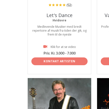
(52)
Let's Dance
V
Hvidovre
Medlevende Musiker med bredt
Profe
repertoire af musik fra tiden der gik, og
frem til de nyeste
Klik for at se video
Pris:
Kr. 3.000 - 7.000
KONTAKT ARTISTEN
ProArtist
ProAr