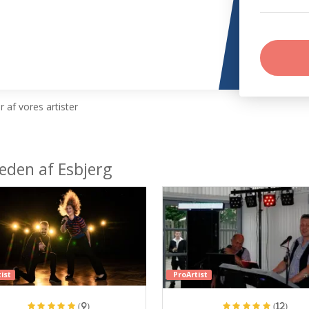
 af vores artister
heden af Esbjerg
ist
ProArtist
(9)
(12)