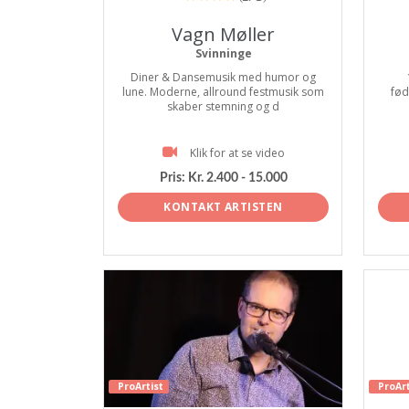
Vagn Møller
Svinninge
Diner & Dansemusik med humor og
lune. Moderne, allround festmusik som
fød
skaber stemning og d
Klik for at se video
Pris:
Kr. 2.400 - 15.000
KONTAKT ARTISTEN
ProArtist
ProArt