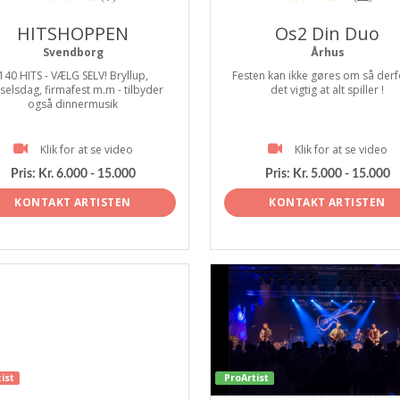
HITSHOPPEN
Os2 Din Duo
Svendborg
Århus
140 HITS - VÆLG SELV! Bryllup,
Festen kan ikke gøres om så derf
selsdag, firmafest m.m - tilbyder
det vigtig at alt spiller !
også dinnermusik
Klik for at se video
Klik for at se video
Pris:
Kr. 6.000 - 15.000
Pris:
Kr. 5.000 - 15.000
KONTAKT ARTISTEN
KONTAKT ARTISTEN
ist
ProArtist