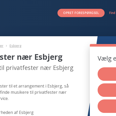
OPRET FORESPØRGSEL
Find
ter
Esbjerg
ester nær Esbjerg
Vælg e
il privatfester nær Esbjerg
ter til et arrangement i Esbjerg, så
finde musikere til privatfester nær
vice.
rheden af Esbjerg