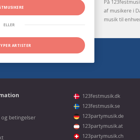
På 123festmusik
STMUSIKERE
af musikere i D
musik til enhve
ELLER
TYPER ARTISTER
rmation
123festmusik.dk
123festmusik.se
123partymusik.de
 og betingelser
123partymusik.at
123partymusik.ch
kt