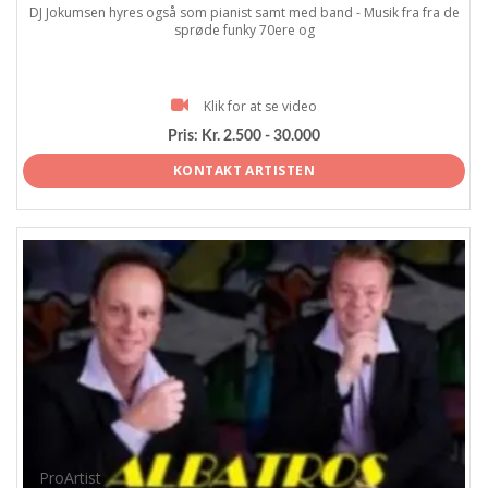
DJ Jokumsen hyres også som pianist samt med band - Musik fra fra de
sprøde funky 70ere og
Klik for at se video
Pris:
Kr. 2.500 - 30.000
KONTAKT ARTISTEN
ProArtist