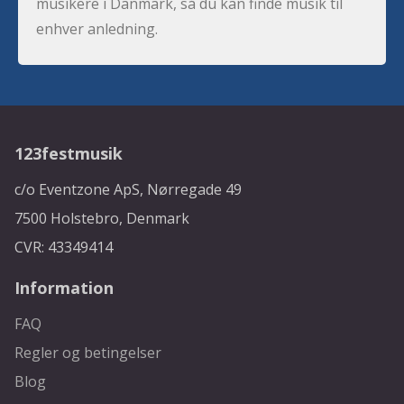
musikere i Danmark, så du kan finde musik til
enhver anledning.
123festmusik
c/o Eventzone ApS, Nørregade 49
7500 Holstebro, Denmark
CVR: 43349414
Information
FAQ
Regler og betingelser
Blog