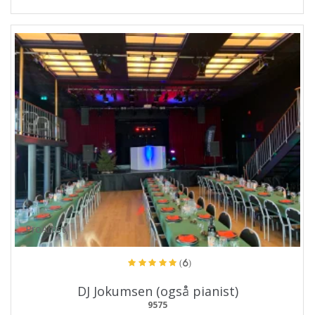
ProArtist
(6)
DJ Jokumsen (også pianist)
9575