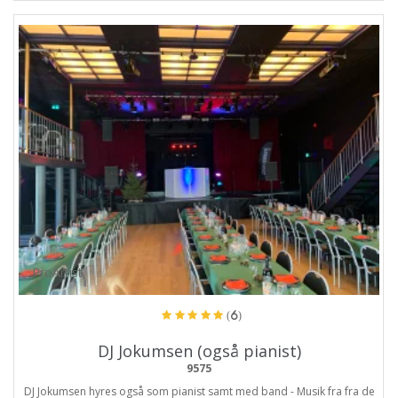
ProArtist
(6)
DJ Jokumsen (også pianist)
9575
DJ Jokumsen hyres også som pianist samt med band - Musik fra fra de