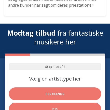
andre kunder har sagt om deres præstationer
Modtag tilbud
fra fantastiske
musikere her
Step 1
ud af 4
Vælg en artisttype her
FESTBANDS
DJS