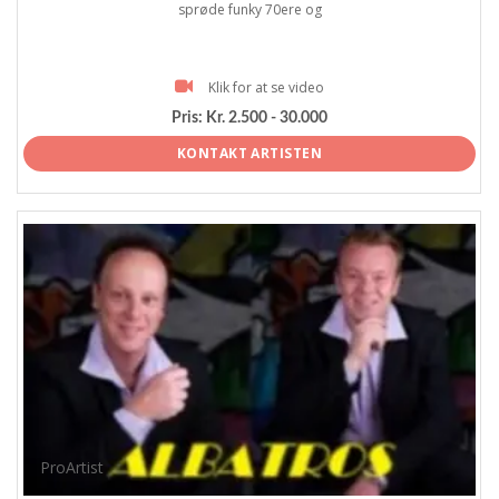
sprøde funky 70ere og
Klik for at se video
Pris:
Kr. 2.500 - 30.000
KONTAKT ARTISTEN
ProArtist