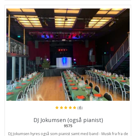
ProArtist
(6)
DJ Jokumsen (også pianist)
9575
DJ Jokumsen hyres også som pianist samt med band - Musik fra fra de