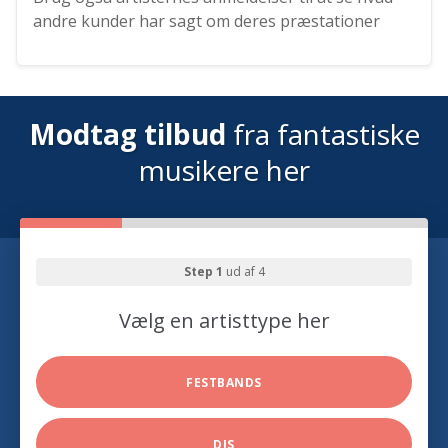
andre kunder har sagt om deres præstationer
Modtag tilbud
fra fantastiske
musikere her
Step 1
ud af 4
Vælg en artisttype her
FESTBANDS
DJS