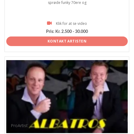
sprøde funky 70ere og
Klik for at se video
Pris:
Kr. 2.500 - 30.000
KONTAKT ARTISTEN
ProArtist