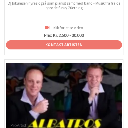
DJ Jokumsen hyres også som pianist samt med band - Musik fra fra de
sprøde funky 70ere og
Klik for at se video
Pris:
Kr. 2.500 - 30.000
KONTAKT ARTISTEN
ProArtist