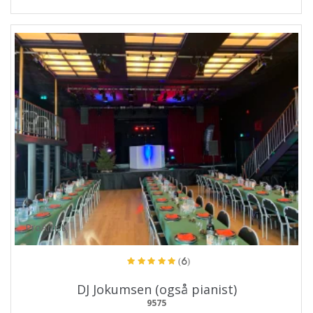
ProArtist
(6)
DJ Jokumsen (også pianist)
9575