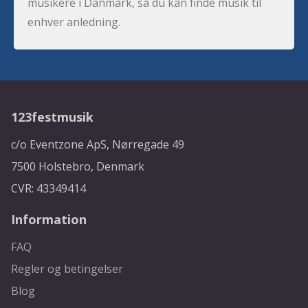
musikere i Danmark, så du kan finde musik til
enhver anledning.
123festmusik
c/o Eventzone ApS, Nørregade 49
7500 Holstebro, Denmark
CVR: 43349414
Information
FAQ
Regler og betingelser
Blog