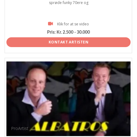
sprøde funky 70ere og
Klik for at se video
Pris:
Kr. 2.500 - 30.000
KONTAKT ARTISTEN
ProArtist