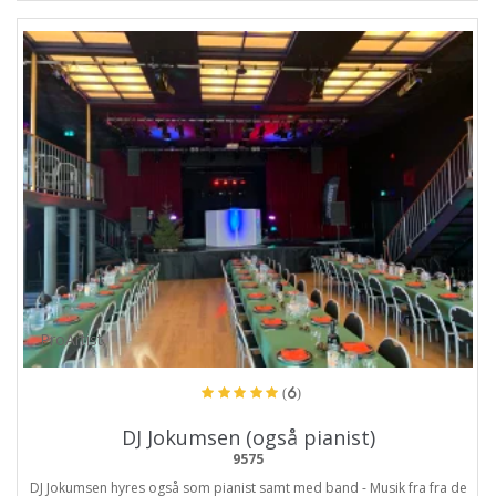
ProArtist
(6)
DJ Jokumsen (også pianist)
9575
DJ Jokumsen hyres også som pianist samt med band - Musik fra fra de