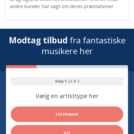
andre kunder har sagt om deres præstationer
Modtag tilbud
fra fantastiske
musikere her
Step 1
ud af 4
Vælg en artisttype her
FESTBANDS
DJS