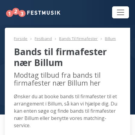
Forside
Festband
Bands Til Firmafester
Billum
Bands til firmafester
nær Billum
Modtag tilbud fra bands til
firmafester nær Billum her
Ønsker du at booke bands til firmafester til et
arrangement i Billum, så kan vi hjælpe dig. Du
kan enten søge og finde bands til firmafester
nær Billum eller benytte vores matching-
service.