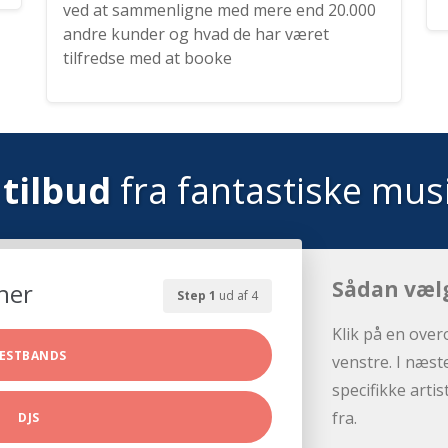
ved at sammenligne med mere end 20.000
andre kunder og hvad de har været
tilfredse med at booke
tilbud
fra fantastiske mus
Sådan væl
her
Step 1
ud af 4
Klik på en over
ESTBANDS
venstre. I næst
specifikke arti
fra.
DJS