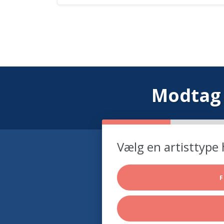
Modtag 
Vælg en artisttype 
F