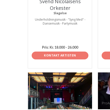
Svend Nicolaisens
Orkester
Slagelse
Underholdningsmusik - "Syng Med" -
Dansemusik - Partymusik
Pris:
Kr. 18.000 - 26.000
KONTAKT ARTISTEN
ProArtist
ProAr