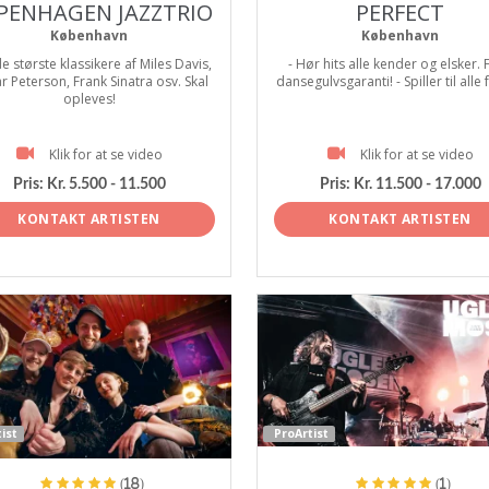
PENHAGEN JAZZTRIO
PERFECT
København
København
e største klassikere af Miles Davis,
- Hør hits alle kender og elsker. 
r Peterson, Frank Sinatra osv. Skal
dansegulvsgaranti! - Spiller til alle 
opleves!
Klik for at se video
Klik for at se video
Pris:
Kr. 5.500 - 11.500
Pris:
Kr. 11.500 - 17.000
KONTAKT ARTISTEN
KONTAKT ARTISTEN
ist
ProArtist
(18)
(1)