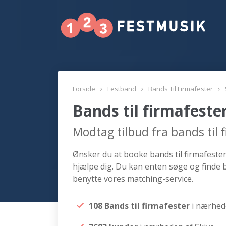
Forside
Festband
Bands Til Firmafester
Bands til firmafeste
Modtag tilbud fra bands til 
Ønsker du at booke bands til firmafester 
hjælpe dig. Du kan enten søge og finde b
benytte vores matching-service.
108 Bands til firmafester
i nærhed