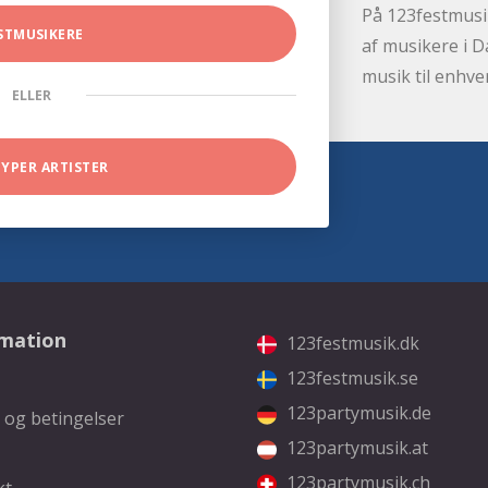
På 123festmusik
STMUSIKERE
af musikere i D
musik til enhve
ELLER
TYPER ARTISTER
rmation
123festmusik.dk
123festmusik.se
123partymusik.de
 og betingelser
123partymusik.at
123partymusik.ch