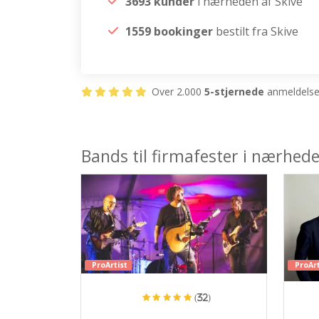
3693 kunder
i nærheden af Skive
1559 bookinger
bestilt fra Skive
Over 2.000
5-stjernede
anmeldelser
Bands til firmafester i nærhede
ProArtist
ProArt
(32)