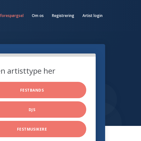
 forespørgsel
Om os
Registrering
Artist login
n artisttype her
FESTBANDS
DJS
FESTMUSIKERE