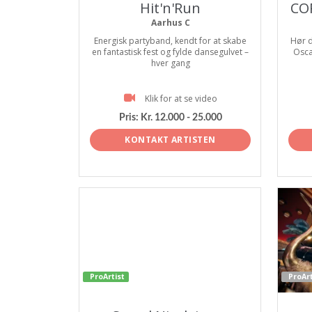
Hit'n'Run
CO
Aarhus C
Energisk partyband, kendt for at skabe
Hør d
en fantastisk fest og fylde dansegulvet –
Osca
hver gang
Klik for at se video
Pris:
Kr. 12.000 - 25.000
KONTAKT ARTISTEN
ProArtist
ProArt