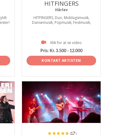
HITFINGERS
Hårlev
Fyldt
HITFINGERS, Duo, Middagsmusik,
fester!
Dansemusik, Popmusik, Festmusik,
Klik for at se video
Pris:
Kr. 3.500 - 12.000
KONTAKT ARTISTEN
ProArtist
(17)