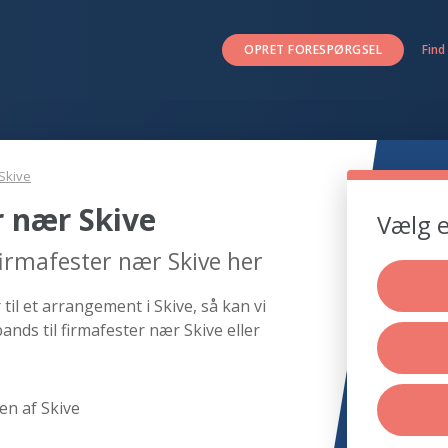
OPRET FORESPØRGSEL
Find
Skive
r nær Skive
Vælg e
firmafester nær Skive her
til et arrangement i Skive, så kan vi
ands til firmafester nær Skive eller
en af Skive