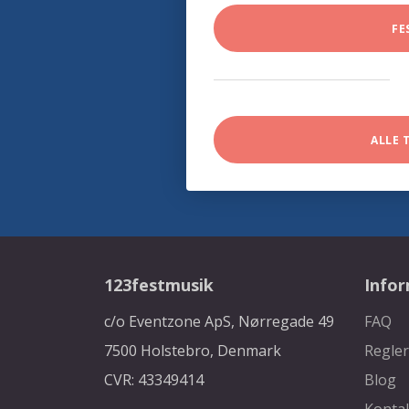
FE
ALLE 
123festmusik
Info
c/o Eventzone ApS, Nørregade 49
FAQ
7500 Holstebro, Denmark
Regler
CVR: 43349414
Blog