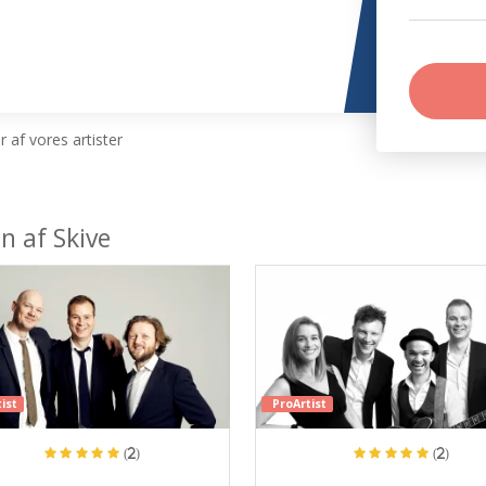
 af vores artister
n af Skive
ist
ProArtist
(2)
(2)