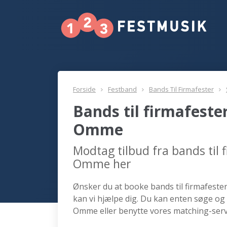
Forside
Festband
Bands Til Firmafester
Bands til firmafeste
Omme
Modtag tilbud fra bands til
Omme her
Ønsker du at booke bands til firmafeste
kan vi hjælpe dig. Du kan enten søge og 
Omme eller benytte vores matching-serv