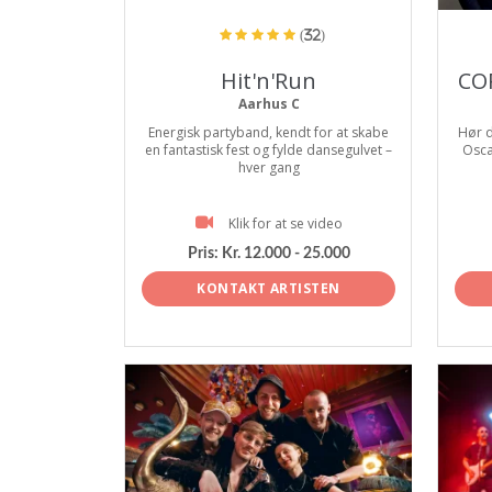
(32)
Hit'n'Run
CO
Aarhus C
Energisk partyband, kendt for at skabe
Hør d
en fantastisk fest og fylde dansegulvet –
Osca
hver gang
Klik for at se video
Pris:
Kr. 12.000 - 25.000
KONTAKT ARTISTEN