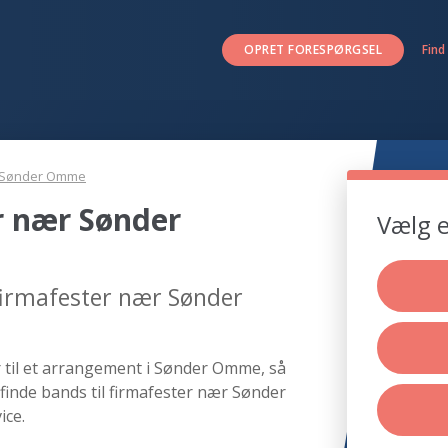
OPRET FORESPØRGSEL
Find
Sønder Omme
r nær Sønder
Vælg e
 firmafester nær Sønder
r til et arrangement i Sønder Omme, så
finde bands til firmafester nær Sønder
ice.