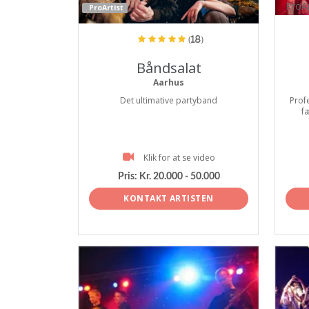
ProAr
ProArtist
(18)
Båndsalat
Aarhus
Det ultimative partyband
Prof
f
Klik for at se video
Pris:
Kr. 20.000 - 50.000
KONTAKT ARTISTEN