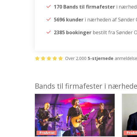
170 Bands til firmafester
i nærhe
5696 kunder
i nærheden af Sønde
2385 bookinger
bestilt fra Sønder
Over 2.000
5-stjernede
anmeldelser
Bands til firmafester i nærhe
ProArtist
ProArt