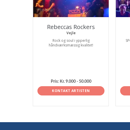
ProArtist
ProAr
Rebeccas Rockers
Vejle
Rock og soul i ypperlig
SP
håndværksmæssig kvalitet!
Pris:
Kr. 9.000 - 50.000
KONTAKT ARTISTEN