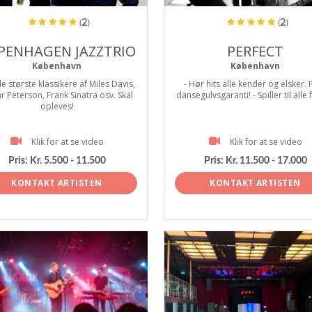
(2)
(2)
PENHAGEN JAZZTRIO
PERFECT
København
København
e største klassikere af Miles Davis,
- Hør hits alle kender og elsker. 
r Peterson, Frank Sinatra osv. Skal
dansegulvsgaranti! - Spiller til alle 
opleves!
Klik for at se video
Klik for at se video
Pris:
Kr. 5.500 - 11.500
Pris:
Kr. 11.500 - 17.000
KONTAKT ARTISTEN
KONTAKT ARTISTEN