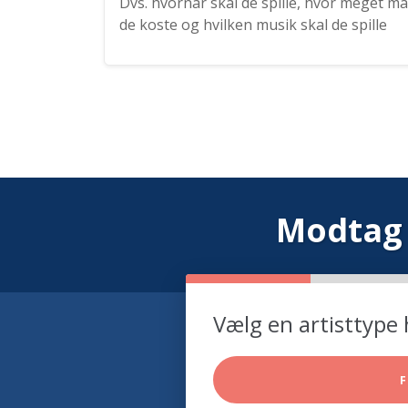
Dvs. hvornår skal de spille, hvor meget må
de koste og hvilken musik skal de spille
Modtag 
Vælg en artisttype 
F