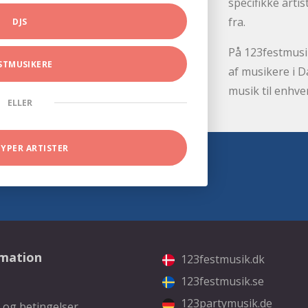
specifikke arti
fra.
DJS
På 123festmusik
STMUSIKERE
af musikere i D
musik til enhve
ELLER
TYPER ARTISTER
rmation
123festmusik.dk
123festmusik.se
123partymusik.de
 og betingelser