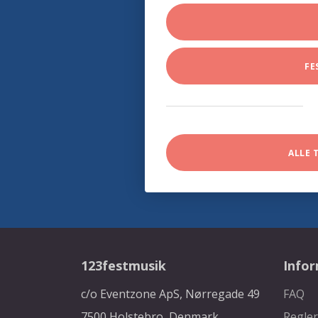
FE
ALLE 
123festmusik
Info
c/o Eventzone ApS, Nørregade 49
FAQ
7500 Holstebro, Denmark
Regler