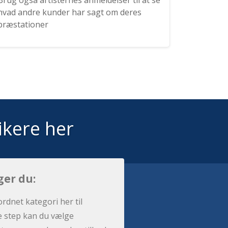
Brug også artisternes anmeldelser til at se
hvad andre kunder har sagt om deres
præstationer
ikere her
ger du:
ordnet kategori her til
e step kan du vælge