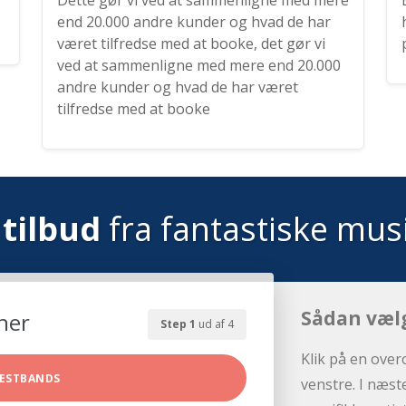
Dette gør vi ved at sammenligne med mere
end 20.000 andre kunder og hvad de har
været tilfredse med at booke, det gør vi
ved at sammenligne med mere end 20.000
andre kunder og hvad de har været
tilfredse med at booke
tilbud
fra fantastiske mus
Sådan væl
her
Step 1
ud af 4
Klik på en over
ESTBANDS
venstre. I næst