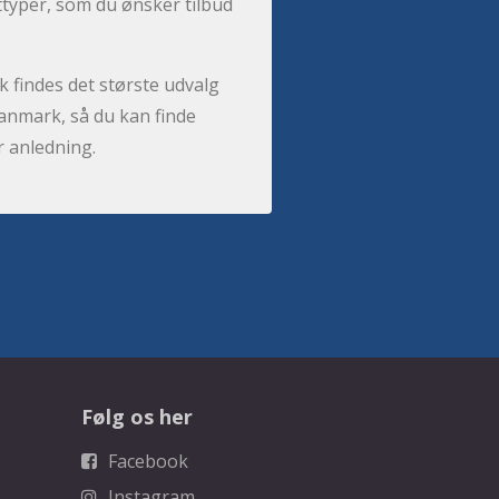
sttyper, som du ønsker tilbud
 findes det største udvalg
anmark, så du kan finde
r anledning.
Følg os her
Facebook
Instagram