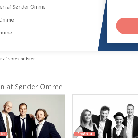
den af Sønder Omme
r Omme
 Omme
 af vores artister
den af Sønder Omme
ist
ProArtist