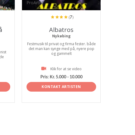
ProArtist
(7)
å
Albatros
Nykøbing
Festmusik til privat og firma fester. både
det man kan synge med på, nyere pop
nist
og gammelt
 de
Klik for at se video
Pris:
Kr. 5.000 - 10.000
KONTAKT ARTISTEN