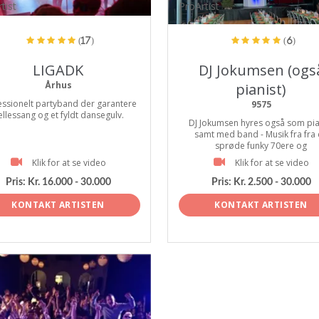
tist
ProArtist
(17)
(6)
LIGADK
DJ Jokumsen (ogs
Århus
pianist)
essionelt partyband der garantere
9575
ællessang og et fyldt dansegulv.
DJ Jokumsen hyres også som pia
samt med band - Musik fra fra
sprøde funky 70ere og
Klik for at se video
Klik for at se video
Pris:
Kr. 16.000 - 30.000
Pris:
Kr. 2.500 - 30.000
KONTAKT ARTISTEN
KONTAKT ARTISTEN