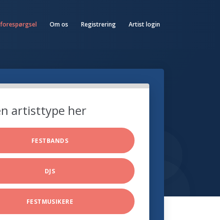
 forespørgsel
Om os
Registrering
Artist login
n artisttype her
FESTBANDS
DJS
FESTMUSIKERE