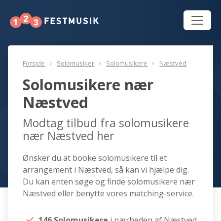
Forside
Solomusiker
Solomusikere
Næstved
Solomusikere nær
Næstved
Modtag tilbud fra solomusikere
nær Næstved her
Ønsker du at booke solomusikere til et
arrangement i Næstved, så kan vi hjælpe dig.
Du kan enten søge og finde solomusikere nær
Næstved eller benytte vores matching-service.
146 Solomusikere
i nærheden af Næstved