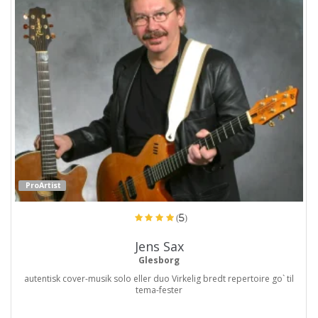
ProArtist
(5)
Jens Sax
Glesborg
autentisk cover-musik solo eller duo Virkelig bredt repertoire go` til
tema-fester