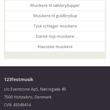
Musikere til sølvbryllupper
Musikere til guldbryllup
Tysk schlager musikere
Dansk-top-musikere
Klassiske musikere
123festmusik
c/o Eventzone ApS, Nørregade 49
7500 Holstebro, Denmark
CVR: 43349414