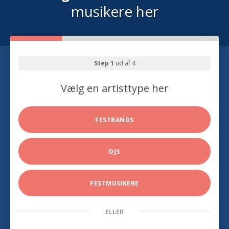
musikere her
Step 1
ud af 4
Vælg en artisttype her
FESTBANDS
DJS
FESTMUSIKERE
ELLER