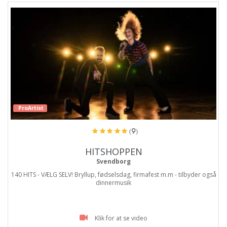
ProArtist
(9)
HITSHOPPEN
Svendborg
140 HITS - VÆLG SELV! Bryllup, fødselsdag, firmafest m.m - tilbyder også
dinnermusik
Klik for at se video