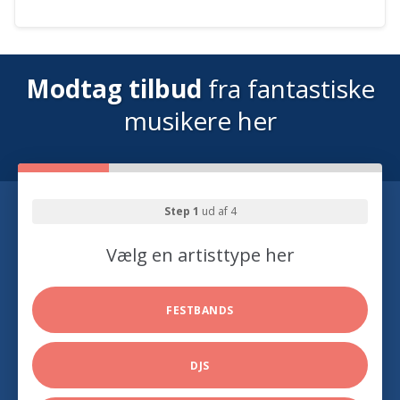
Modtag tilbud
fra fantastiske
musikere her
Step 1
ud af 4
Vælg en artisttype her
FESTBANDS
DJS