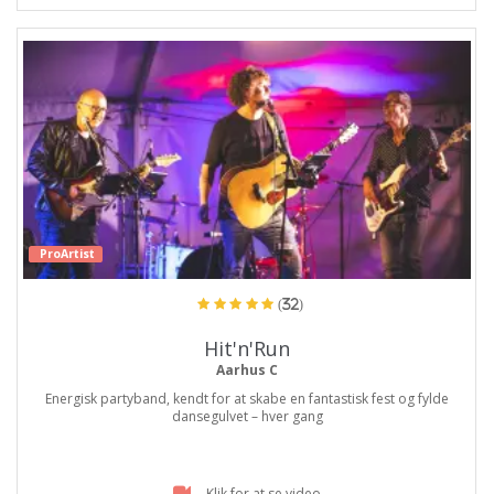
ProArtist
(32)
Hit'n'Run
Aarhus C
Energisk partyband, kendt for at skabe en fantastisk fest og fylde
dansegulvet – hver gang
Klik for at se video