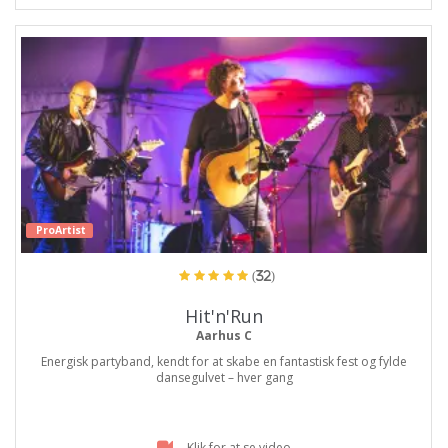
ProArtist
(32)
Hit'n'Run
Aarhus C
Energisk partyband, kendt for at skabe en fantastisk fest og fylde
dansegulvet – hver gang
Klik for at se video