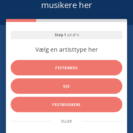
musikere her
Step 1
ud af 4
Vælg en artisttype her
FESTBANDS
DJS
FESTMUSIKERE
ELLER