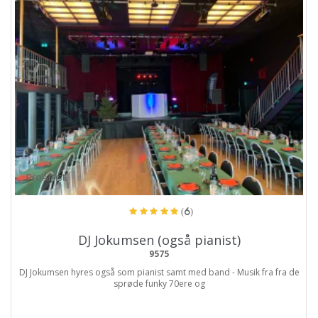
ProArtist
(6)
DJ Jokumsen (også pianist)
9575
DJ Jokumsen hyres også som pianist samt med band - Musik fra fra de
sprøde funky 70ere og