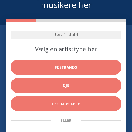
musikere her
Step 1
ud af 4
Vælg en artisttype her
FESTBANDS
DJS
FESTMUSIKERE
ELLER