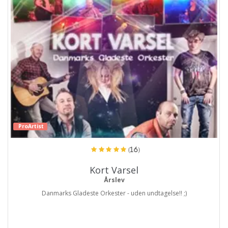
ProArtist
(16)
Kort Varsel
Årslev
Danmarks Gladeste Orkester - uden undtagelse!! ;)