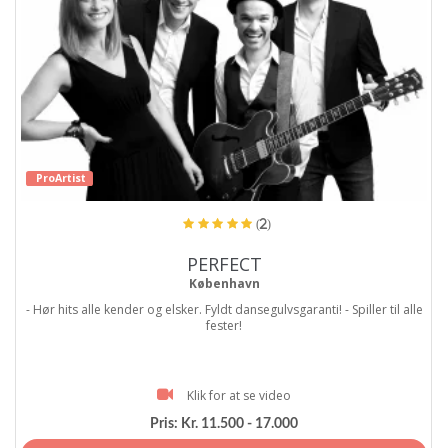
ProArtist
(2)
PERFECT
København
- Hør hits alle kender og elsker. Fyldt dansegulvsgaranti! - Spiller til alle
fester!
Klik for at se video
Pris:
Kr. 11.500 - 17.000