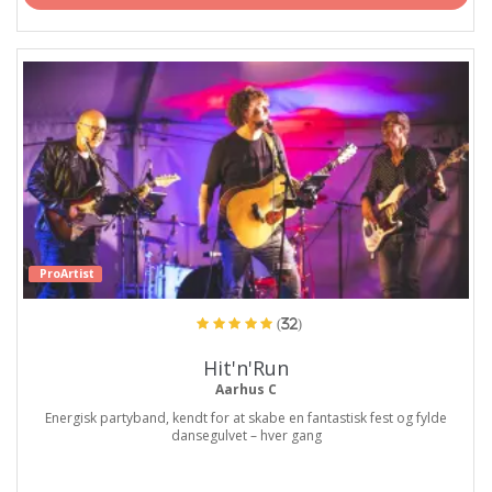
ProArtist
(32)
Hit'n'Run
Aarhus C
Energisk partyband, kendt for at skabe en fantastisk fest og fylde
dansegulvet – hver gang