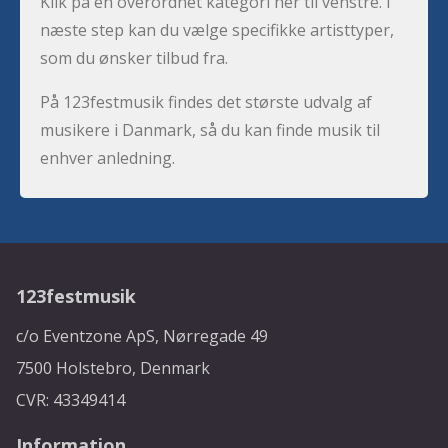
Klik på en overordnet kategori her til venstre. I
næste step kan du vælge specifikke artisttyper,
som du ønsker tilbud fra.
På 123festmusik findes det største udvalg af
musikere i Danmark, så du kan finde musik til
enhver anledning.
123festmusik
c/o Eventzone ApS, Nørregade 49
7500 Holstebro, Denmark
CVR: 43349414
Information