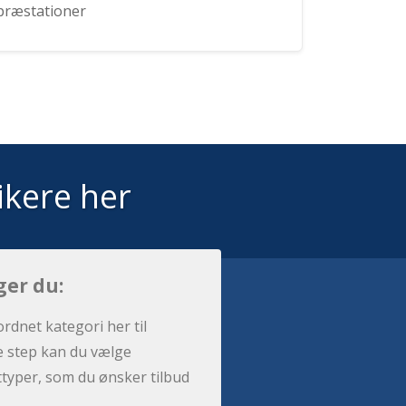
præstationer
ikere her
ger du:
ordnet kategori her til
e step kan du vælge
sttyper, som du ønsker tilbud