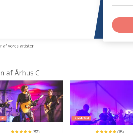
 af vores artister
en af Århus C
ist
ProArtist
(32)
(15)