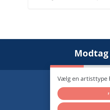
Modtag 
Vælg en artisttype 
F