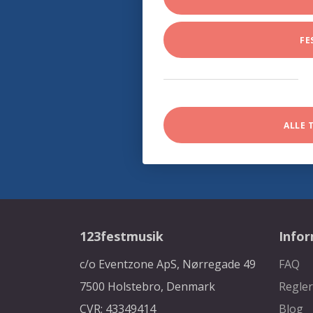
FE
ALLE 
123festmusik
Info
c/o Eventzone ApS, Nørregade 49
FAQ
7500 Holstebro, Denmark
Regler
CVR: 43349414
Blog