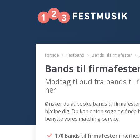
Forside
Festband
Bands Til Firmafester
Bands til firmafeste
Modtag tilbud fra bands til
her
Ønsker du at booke bands til firmafester 
hjælpe dig. Du kan enten søge og finde b
benytte vores matching-service.
170 Bands til firmafester
i nærhed