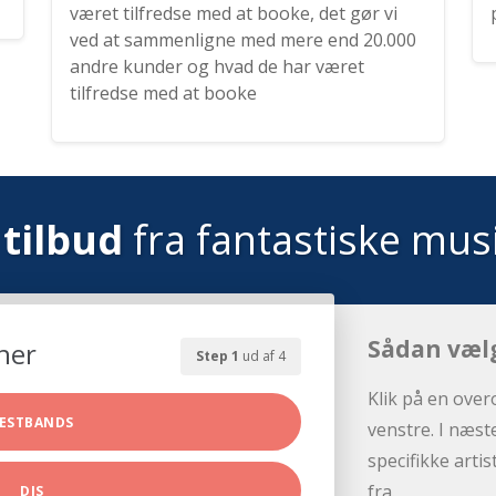
været tilfredse med at booke, det gør vi
ved at sammenligne med mere end 20.000
andre kunder og hvad de har været
tilfredse med at booke
tilbud
fra fantastiske mus
Sådan væl
her
Step 1
ud af 4
Klik på en over
ESTBANDS
venstre. I næst
specifikke arti
fra.
DJS