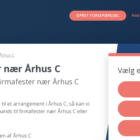
OPRET FORESPØRGSEL
Find
Århus C
r nær Århus C
Vælg e
 firmafester nær Århus C
til et arrangement i Århus C, så kan vi
ands til firmafester nær Århus C eller
en af Århus C