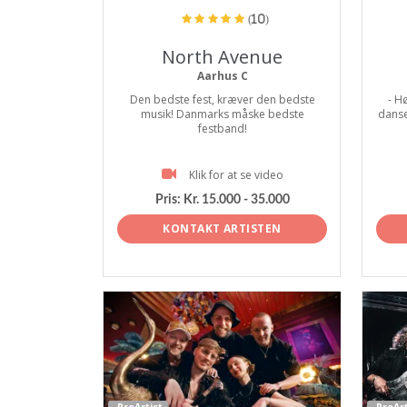
(10)
North Avenue
Aarhus C
Den bedste fest, kræver den bedste
- Hø
musik! Danmarks måske bedste
danseg
festband!
Klik for at se video
Pris:
Kr. 15.000 - 35.000
KONTAKT ARTISTEN
ProArtist
ProArt