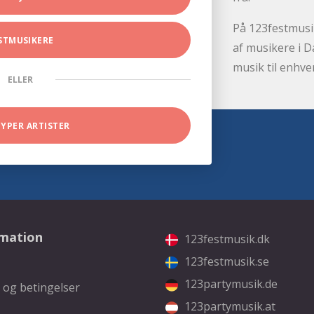
På 123festmusik
STMUSIKERE
af musikere i D
musik til enhve
ELLER
TYPER ARTISTER
rmation
123festmusik.dk
123festmusik.se
123partymusik.de
 og betingelser
123partymusik.at