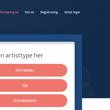
 forespørgsel
Om os
Registrering
Artist login
n artisttype her
FESTBANDS
DJS
FESTMUSIKERE