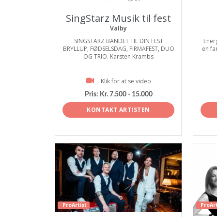
SingStarz Musik til fest
Valby
SINGSTARZ BANDET TIL DIN FEST
Ener
BRYLLUP, FØDSELSDAG, FIRMAFEST, DUO
en fa
OG TRIO. Karsten Krambs
Klik for at se video
Pris:
Kr. 7.500 - 15.000
KONTAKT ARTISTEN
ProArtist
ProArt