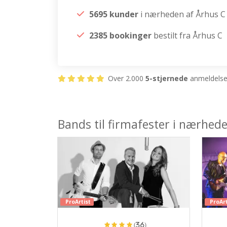
5695 kunder
i nærheden af Århus C
2385 bookinger
bestilt fra Århus C
Over 2.000
5-stjernede
anmeldelser
Bands til firmafester i nærhed
ProArtist
ProArt
(36)