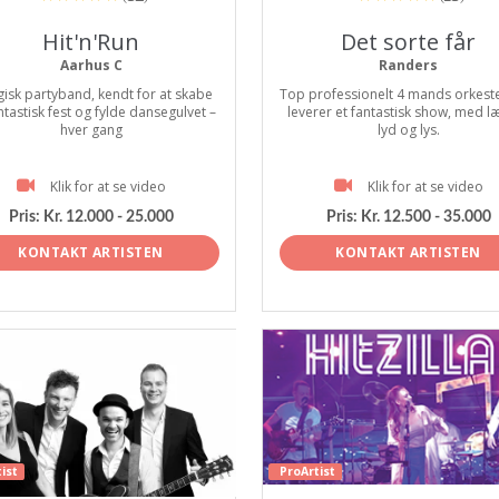
Hit'n'Run
Det sorte får
Aarhus C
Randers
gisk partyband, kendt for at skabe
Top professionelt 4 mands orkeste
ntastisk fest og fylde dansegulvet –
leverer et fantastisk show, med l
hver gang
lyd og lys.
Klik for at se video
Klik for at se video
Pris:
Kr. 12.000 - 25.000
Pris:
Kr. 12.500 - 35.000
KONTAKT ARTISTEN
KONTAKT ARTISTEN
ist
ProArtist